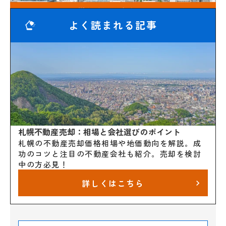
よく読まれる記事
札幌不動産売却：相場と会社選びのポイント
札幌の不動産売却価格相場や地価動向を解説。成
功のコツと注目の不動産会社も紹介。売却を検討
中の方必見！
詳しくはこちら
keyboard_arrow_right