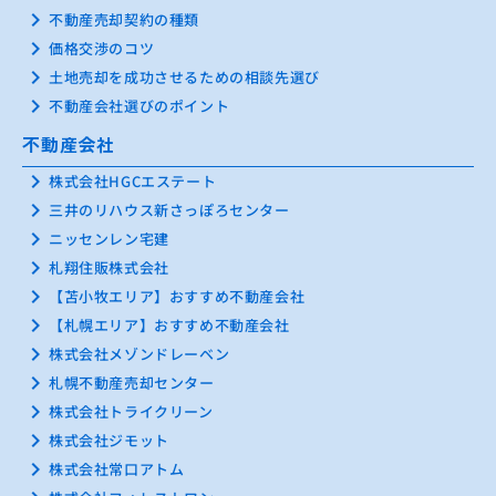
keyboard_arrow_right
不動産売却契約の種類
keyboard_arrow_right
価格交渉のコツ
keyboard_arrow_right
土地売却を成功させるための相談先選び
keyboard_arrow_right
不動産会社選びのポイント
不動産会社
keyboard_arrow_right
株式会社HGCエステート
keyboard_arrow_right
三井のリハウス新さっぽろセンター
keyboard_arrow_right
ニッセンレン宅建
keyboard_arrow_right
札翔住販株式会社
keyboard_arrow_right
【苫小牧エリア】おすすめ不動産会社
keyboard_arrow_right
【札幌エリア】おすすめ不動産会社
keyboard_arrow_right
株式会社メゾンドレーベン
keyboard_arrow_right
札幌不動産売却センター
keyboard_arrow_right
株式会社トライクリーン
keyboard_arrow_right
株式会社ジモット
keyboard_arrow_right
株式会社常口アトム