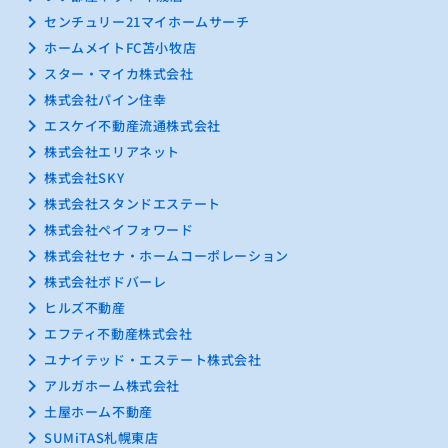
keyboard_arrow_right
センチュリー21マイホームサーチ
keyboard_arrow_right
ホームメイトFC苫小牧店
keyboard_arrow_right
スター・マイカ株式会社
keyboard_arrow_right
株式会社パイン住幸
keyboard_arrow_right
エスケイ不動産流通株式会社
keyboard_arrow_right
株式会社エリアネット
keyboard_arrow_right
株式会社SKY
keyboard_arrow_right
株式会社スタンドエステート
keyboard_arrow_right
株式会社ペイフォワード
keyboard_arrow_right
株式会社セナ・ホームコーポレーション
keyboard_arrow_right
株式会社ボドバーレ
keyboard_arrow_right
ヒルズ不動産
keyboard_arrow_right
エフティ不動産株式会社
keyboard_arrow_right
ユナイテッド・エステート株式会社
keyboard_arrow_right
アルガホーム株式会社
keyboard_arrow_right
土屋ホーム不動産
keyboard_arrow_right
SUMiTAS札幌東店