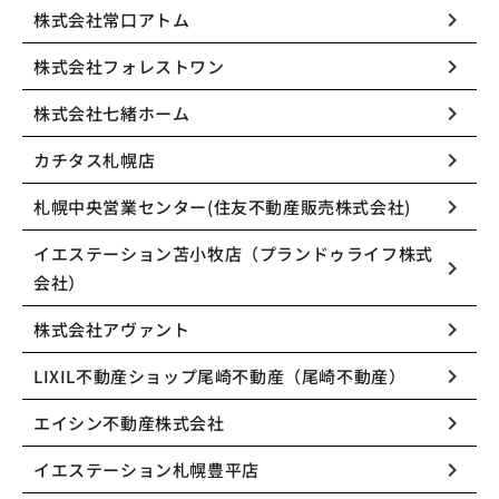
keyboard_arrow_right
株式会社常口アトム
keyboard_arrow_right
株式会社フォレストワン
keyboard_arrow_right
株式会社七緒ホーム
keyboard_arrow_right
カチタス札幌店
keyboard_arrow_right
札幌中央営業センター(住友不動産販売株式会社)
イエステーション苫小牧店（プランドゥライフ株式
keyboard_arrow_right
会社）
keyboard_arrow_right
株式会社アヴァント
keyboard_arrow_right
LIXIL不動産ショップ尾崎不動産（尾崎不動産）
keyboard_arrow_right
エイシン不動産株式会社
keyboard_arrow_right
イエステーション札幌豊平店