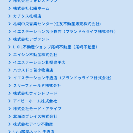
keyboard_arrow_right
株式会社フォレストワン
keyboard_arrow_right
株式会社七緒ホーム
keyboard_arrow_right
カチタス札幌店
keyboard_arrow_right
札幌中央営業センター(住友不動産販売株式会社)
keyboard_arrow_right
イエステーション苫小牧店（プランドゥライフ株式会社）
keyboard_arrow_right
株式会社アヴァント
keyboard_arrow_right
LIXIL不動産ショップ尾崎不動産（尾崎不動産）
keyboard_arrow_right
エイシン不動産株式会社
keyboard_arrow_right
イエステーション札幌豊平店
keyboard_arrow_right
ハウスドゥ苫小牧東店
keyboard_arrow_right
イエステーション千歳店（プランドゥライフ株式会社）
keyboard_arrow_right
スリーフィールド株式会社
keyboard_arrow_right
株式会社ウィンドワード
keyboard_arrow_right
アイビーホーム株式会社
keyboard_arrow_right
株式会社モード・アライブ
keyboard_arrow_right
北海道ブレイス株式会社
keyboard_arrow_right
株式会社アイワ不動産
keyboard_arrow_right
いい部屋ネット 千歳店