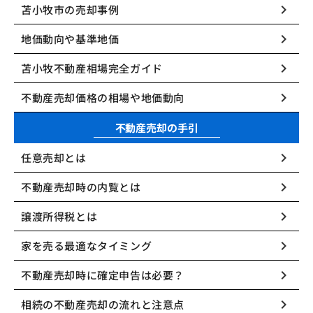
keyboard_arrow_right
苫小牧市の売却事例
keyboard_arrow_right
地価動向や基準地価
keyboard_arrow_right
苫小牧不動産相場完全ガイド
keyboard_arrow_right
不動産売却価格の相場や地価動向
不動産売却の手引
keyboard_arrow_right
任意売却とは
keyboard_arrow_right
不動産売却時の内覧とは
keyboard_arrow_right
譲渡所得税とは
keyboard_arrow_right
家を売る最適なタイミング
keyboard_arrow_right
不動産売却時に確定申告は必要？
keyboard_arrow_right
相続の不動産売却の流れと注意点