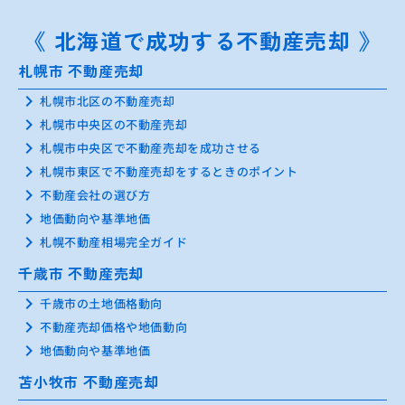
《 北海道で成功する不動産売却 》
札幌市 不動産売却
keyboard_arrow_right
札幌市北区の不動産売却
keyboard_arrow_right
札幌市中央区の不動産売却
keyboard_arrow_right
札幌市中央区で不動産売却を成功させる
keyboard_arrow_right
札幌市東区で不動産売却をするときのポイント
keyboard_arrow_right
不動産会社の選び方
keyboard_arrow_right
地価動向や基準地価
keyboard_arrow_right
札幌不動産相場完全ガイド
千歳市 不動産売却
keyboard_arrow_right
千歳市の土地価格動向
keyboard_arrow_right
不動産売却価格や地価動向
keyboard_arrow_right
地価動向や基準地価
苫小牧市 不動産売却